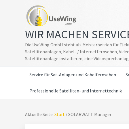
Zum
Skip
Inhalt
to
springen
footer
navigation
WIR MACHEN SERVIC
Die UseWing GmbH steht als Meisterbetrieb für Elekt
Satellitenanlagen, Kabel- / Internetfernsehen, Vid
Satellitenanlage installieren, eine Videosprechanla
Service für Sat-Anlagen und Kabelfernsehen
S
Professionelle Satelliten- und Internettechnik
Aktuelle Seite:
Start
/
SOLARWATT Manager