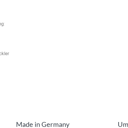
ng:
ckler
Made in Germany
Umw